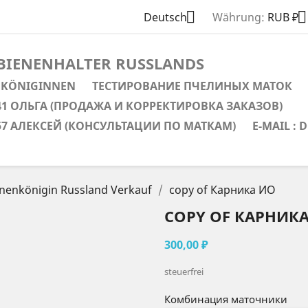


Deutsch
Währung:
RUB ₽
 BIENENHALTER RUSSLANDS
 KÖNIGINNEN
ТЕСТИРОВАНИЕ ПЧЕЛИНЫХ МАТОК
1-41 ОЛЬГА (ПРОДАЖА И КОРРЕКТИРОВКА ЗАКАЗОВ)
0-57 АЛЕКСЕЙ (КОНСУЛЬТАЦИИ ПО МАТКАМ)
E-MAIL :
nenkönigin Russland Verkauf
copy of Карника ИО
COPY OF КАРНИК
300,00 ₽
steuerfrei
Комбинация маточники