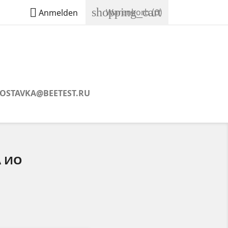
shopping_cart

Warenkorb
(0)
Anmelden
 DOSTAVKA@BEETEST.RU
А ИО