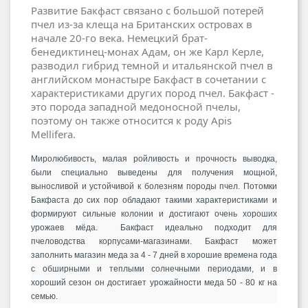
Развитие Бакфаст связано с большой потерей
пчел из-за клеща на Британских островах в
начале 20-го века.
Немецкий брат-
бенедиктинец-монах Адам, он же Карл Керле,
разводил гибрид темной и итальянской пчел в
английском монастыре Бакфаст в сочетании с
характеристиками других пород пчел. Бакфаст
-
это порода западной медоносной пчелы,
поэтому он также относится к роду Apis
Mellifera.
Миролюбивость, малая ройливость и прочность выводка,
были специально выведены для получения мощной,
выносливой и устойчивой к болезням породы пчел.
Потомки
Бакфаста до сих пор обладают такими характеристиками и
формируют сильные колонии и достигают очень хороших
урожаев мёда.
Бакфаст
идеально подходит для
пчеловодства корпусами-магазинами.
Бакфаст может
заполнить магазин меда за 4 - 7 дней в хорошие времена года
с обширными и теплыми солнечными периодами, и в
хороший сезон он достигает урожайности меда 50 - 80 кг на
семью.