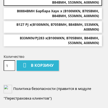
B84BMH, S53MKN, A08MKN)
B0884BMH Барбара Хаук х (B100MKN, B705BMH,
B84BMH, S53MKN, A08MKN)
B127 PJ х(B100MKN, B705BMH, B84BMH, S53MKN,
A08MKN)
B33MKN/PJ283 х(B100MKN, B705BMH, B84BMH,
S53MKN, A08MKN)
Количество

В КОРЗИНУ
Политика безопасности (правится в модуле
"Перестраховка клиентов")