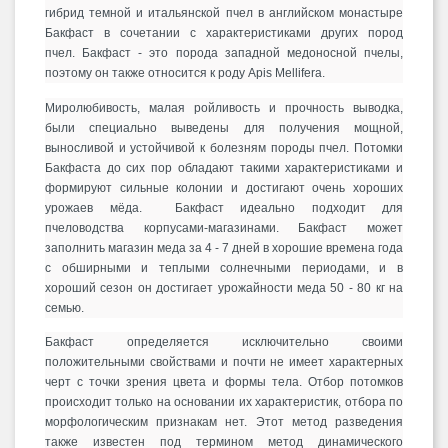
гибрид темной и итальянской пчел в английском монастыре
Бакфаст в сочетании с характеристиками других пород
пчел. Бакфаст
- это порода западной медоносной пчелы,
поэтому он также относится к роду Apis Mellifera.
Миролюбивость, малая ройливость и прочность выводка,
были специально выведены для получения мощной,
выносливой и устойчивой к болезням породы пчел.
Потомки
Бакфаста до сих пор обладают такими характеристиками и
формируют сильные колонии и достигают очень хороших
урожаев мёда.
Бакфаст
идеально подходит для
пчеловодства корпусами-магазинами.
Бакфаст может
заполнить магазин меда за 4 - 7 дней в хорошие времена года
с обширными и теплыми солнечными периодами, и в
хороший сезон он достигает урожайности меда 50 - 80 кг на
семью.
Бакфаст определяется исключительно своими
положительными свойствами и почти не имеет характерных
черт с точки зрения цвета и формы тела.
Отбор потомков
происходит только на основании их характеристик, отбора по
морфологическим признакам нет.
Этот метод разведения
также известен под термином метод динамического