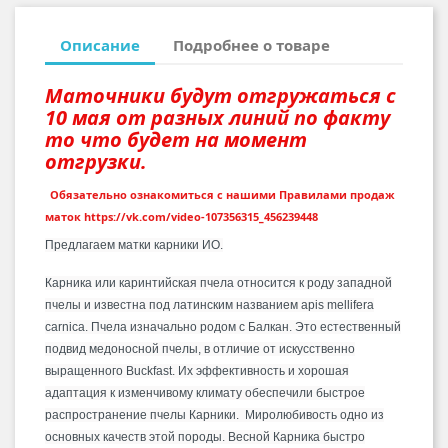
Описание
Подробнее о товаре
Маточники будут отгружаться с
10 мая от разных линий по факту
то что будет на момент
отгрузки.
Обязательно ознакомиться с нашими Правилами продаж
маток https://vk.com/video-107356315_456239448
Предлагаем матки карники ИО.
Карника или каринтийская пчела относится к роду западной
пчелы и известна под латинским названием apis mellifera
carnica.
Пчела изначально родом с Балкан.
Это естественный
подвид медоносной пчелы, в отличие от искусственно
выращенного Buckfast.
Их эффективность и хорошая
адаптация к изменчивому климату обеспечили быстрое
распространение пчелы Карники.
Миролюбивость одно из
основных качеств этой породы. Весной
Карника быстро